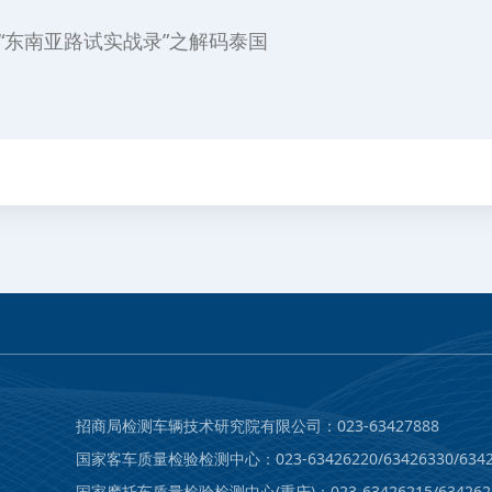
“东南亚路试实战录”之解码泰国
招商局检测车辆技术研究院有限公司：023-63427888
国家客车质量检验检测中心：023-63426220/63426330/6342
国家摩托车质量检验检测中心(重庆)：023-63426215/634262